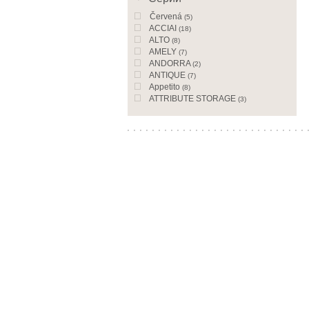
Červená
(5)
ACCIAI
(18)
ALTO
(8)
AMELY
(7)
ANDORRA
(2)
ANTIQUE
(7)
Appetito
(8)
ATTRIBUTE STORAGE
(3)
AURORA
(1)
Avorio
(14)
Bake and roast
(1)
BAMBOO
(7)
BARTON
(1)
BASICS
(1)
BIOCOOK
(10)
BLOOMING
(20)
BLOSSOM
(7)
BON VOYAGE
(1)
BOUDOIR
(18)
BUONGUSTO
(5)
CALIPSO
(1)
CARESS MODERN
(8)
Cervoise
(2)
Cesni
(3)
CHEERY ELF
(5)