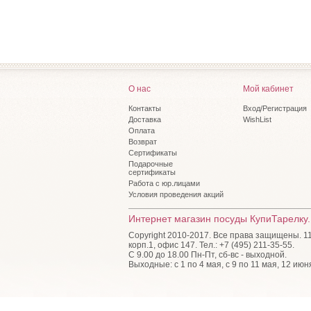
CHEF
(3)
CHILI GARLAND
(1)
CITY
(3)
CLICK-IT
(9)
CLOUD
(1)
CONSTANCE Гуси
(1)
CТОКГОЛЬМ COLORS
(1)
DISNEY
(2)
О нас
Мой кабинет
DISNEY FAIRIES
(3)
Dolcetteria
(5)
Контакты
Вход/Регистрация
Dona
Доставка
(3)
WishList
ECCOMI CUCINERO
Оплата
(7)
Возврат
ECO LIFE
(3)
Сертификаты
ENGLISH GARDEN
(8)
Подарочные
ENOTECA
(3)
сертификаты
FERRARI
(14)
Работа с юр.лицами
FLEUR
(1)
Условия проведения акций
FLEXI
(3)
Flexi Twist
(5)
Интернет магазин посуды КупиТарелку.
FLOWER FAIRY
(3)
Copyright 2010-2017. Все права защищены. 115
Flowers
(12)
корп.1, офис 147. Тел.: +7 (495) 211-35-55.
FRAMAR
(1)
С 9.00 до 18.00 Пн-Пт, сб-вс - выходной.
FRESH GO
(6)
Выходные: с 1 по 4 мая, с 9 по 11 мая, 12 июн
FRUITS BOUQUET
(13)
GABRIELLA
(3)
GEA
(4)
Gotoff
(4)