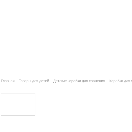
Главная
-
Товары для детей
-
Детские коробки для хранения
-
Коробка для
робка для хранения с ящиками 30х25х30см ПРИНЦЕССЫ
0 руб
тка для игрушек детская 36х36х58см ПРИНЦЕССЫ
0 руб