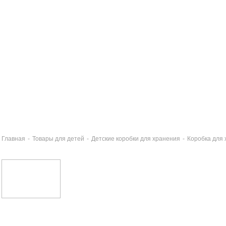
Главная
-
Товары для детей
-
Детские коробки для хранения
-
Коробка для
ужка 250мл ПРИНЦЕССЫ DISNEY
0 руб
робка для хранения с ящиками 30х25х30см ПРИНЦЕССЫ
0 руб