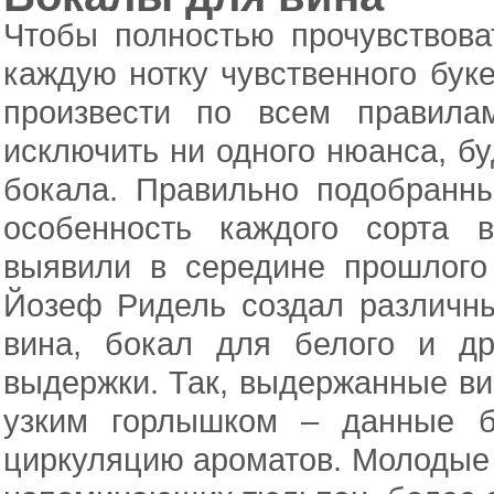
ОТАНТИК
(3)
Чтобы полностью прочувствова
ОТАНТИК БЛЭК
(2)
СВИТ КОЛОРС БЛЮ
(1)
СВИТ КОЛОРС ГРЭЙ
каждую нотку чувственного бук
(1)
СИГНАТЮР
(2)
ТУЛИП
произвести по всем правила
(3)
ЭЛЕГАНС
(1)
исключить ни одного нюанса, б
бокала. Правильно подобранны
особенность каждого сорта 
выявили в середине прошлого
Йозеф Ридель создал различн
вина
, бокал для белого и др
выдержки. Так, выдержанные ви
узким горлышком – данные б
циркуляцию ароматов. Молодые 