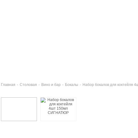
Главная
-
Столовая
-
Вино и бар
-
Бокалы
-
Набор бокалов для коктейля 
бор бокалов для коктейля 6шт СИГНАТЮР
477 руб
бор фужеров для шампанского 4шт 170мл СИГНАТЮР
4 руб