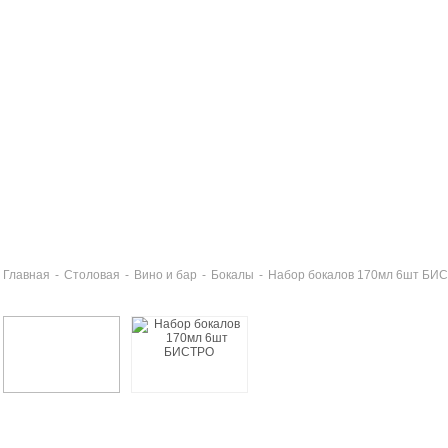
Главная
-
Столовая
-
Вино и бар
-
Бокалы
-
Набор бокалов 170мл 6шт БИ
бор рюмок 60мл 3шт БИСТРО
3 руб
бор бокалов для пива 350мл 6шт БИСТРО
7 руб