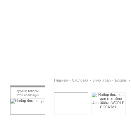
Главная
-
Столовая
-
Вино и бар
-
Бокалы
-
Другие товары
этой коллекции
Набор бокалов для коктейля 2шт 440мл HAWAII
971 руб