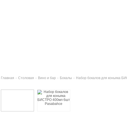
Главная
-
Столовая
-
Вино и бар
-
Бокалы
-
Набор бокалов для коньяка Б
бор бокалов для воды 260мл 6шт БИСТРО
2 руб
бор бокалов для пива 350мл 6шт БИСТРО
7 руб