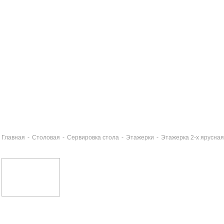
Главная
-
Столовая
-
Сервировка стола
-
Этажерки
-
Этажерка 2-х ярусна
юдо овальное 26см EXOTICA
1 руб
релка обеденная 27см EXOTICA
2 руб