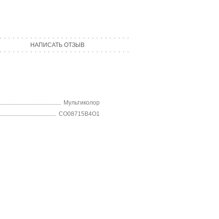
НАПИСАТЬ ОТЗЫВ
Мультиколор
CO08715B4O1