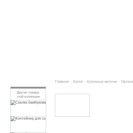
Главная
-
Кухня
-
Кухонные мелочи
-
Органа
Другие товары
этой коллекции
Скалка бамбуковая 3 цвета MURMURE DE BAM
978 руб
Контейнер для соли бамбуковый MURMURE D
558 руб