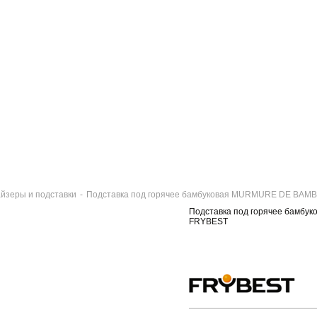
йзеры и подставки
-
Подставка под горячее бамбуковая MURMURE DE BAM
Подставка под горячее бамб
FRYBEST
BOU
E BAMBOU