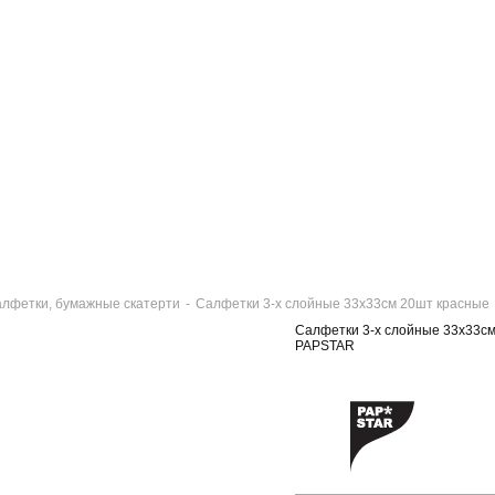
лфетки, бумажные скатерти
-
Салфетки 3-х слойные 33х33см 20шт красные
Салфетки 3-х слойные 33х33с
PAPSTAR