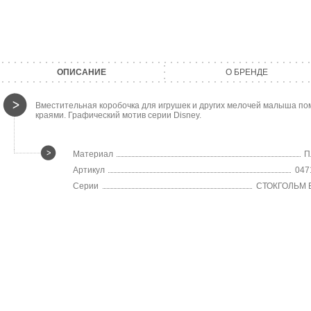
ОПИСАНИЕ
О БРЕНДЕ
Вместительная коробочка для игрушек и других мелочей малыша по
краями. Графический мотив серии Disney.
Материал
П
Артикул
047
Серии
СТОКГОЛЬМ 