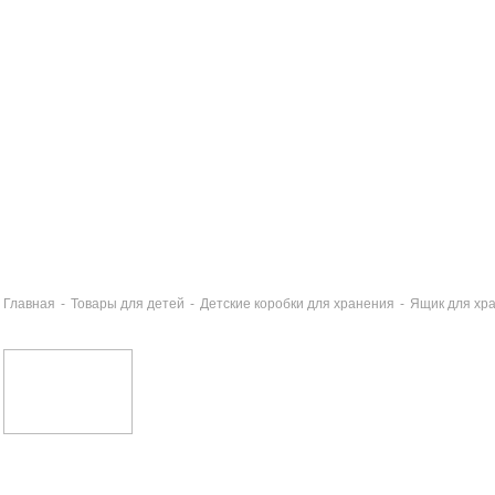
Главная
-
Товары для детей
-
Детские коробки для хранения
-
Ящик для хр
ик для хранения 6л СТОКГОЛЬМ БАРБИ
2 руб