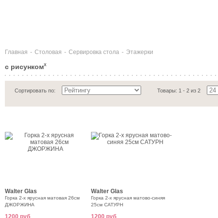
Главная
-
Столовая
-
Сервировка стола
-
Этажерки
с рисунком
X
Сортировать по:
Товары: 1 - 2 из 2
Walter Glas
Walter Glas
Горка 2-х ярусная матовая 26см
Горка 2-х ярусная матово-синяя
ДЖОРЖИНА
25см САТУРН
1200 руб
1200 руб