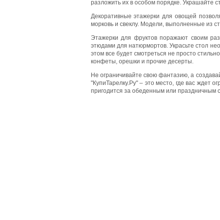
разложить их в особом порядке. Украшайте сто
Декоративные этажерки для овощей позволят
морковь и свеклу. Модели, выполненные из с
Этажерки для фруктов поражают своим раз
этюдами для натюрмортов. Украсьте стол не
этом все будет смотреться не просто стильн
конфеты, орешки и прочие десерты.
Не ограничивайте свою фантазию, а создавай
"КупиТарелку.Ру" – это место, где вас ждет
пригодится за обеденным или праздничным с