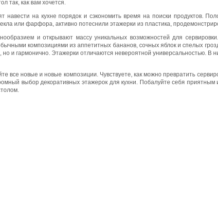
л так, как вам хочется.
 навести на кухне порядок и сэкономить время на поиски продуктов. Положи
текла или фарфора, активно потеснили этажерки из пластика, продемонстри
нообразием и открывают массу уникальных возможностей для сервировки
обычными композициями из аппетитных бананов, сочных яблок и спелых гроз
о, но и гармонично. Этажерки отличаются невероятной универсальностью. В н
те все новые и новые композиции. Чувствуете, как можно превратить сервир
 огромный выбор декоративных этажерок для кухни. Побалуйте себя приятны
толом.