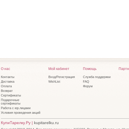
О нас
Мой кабинет
Помощь
Партн
Контакты
Вход/Регистрация
Служба поддержки
Доставка
WishList
FAQ
Оплата
Форум
Возврат
Сертификаты
Подарочные
сертификаты
Работа с юр.лицами
Условия проведения акций
КупиТарелку.Ру |
kupitarelku.ru