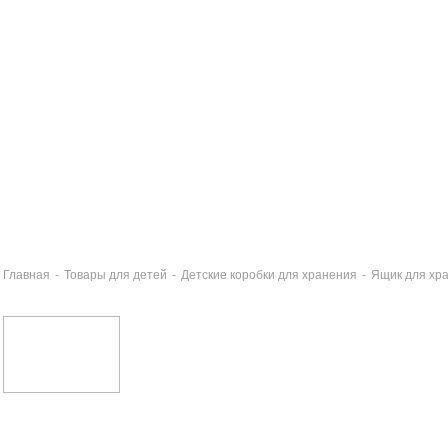
Главная
-
Товары для детей
-
Детские коробки для хранения
-
Ящик для хр
ик для хранения 6л СТОКГОЛЬМ ХОТ УИЛЗ
0 руб